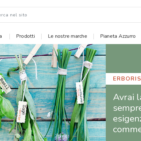
ia
Prodotti
Le nostre marche
Pianeta Azzurro
ERBORIS
Acquist
integra
dirett