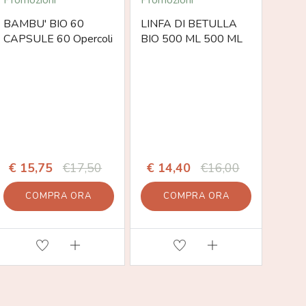
Promozioni
Promozioni
Promo
BAMBU' BIO 60
LINFA DI BETULLA
QUER
CAPSULE 60 Opercoli
BIO 500 ML 500 ML
500M
€ 15,75
€17,50
€ 14,40
€16,00
€ 2
COMPRA ORA
COMPRA ORA