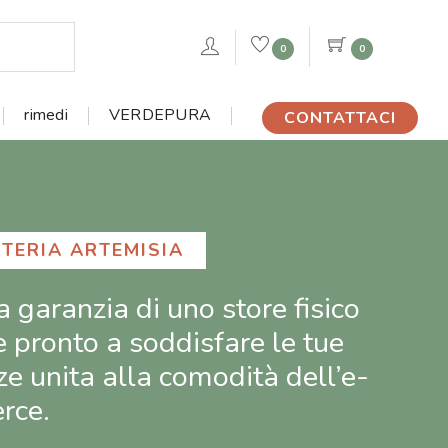
0
0
rimedi
VERDEPURA
CONTATTACI
TERIA ARTEMISIA
a i migliori prodotti fitoterapici,
tori alimentari
e biocosmetici
amente online.