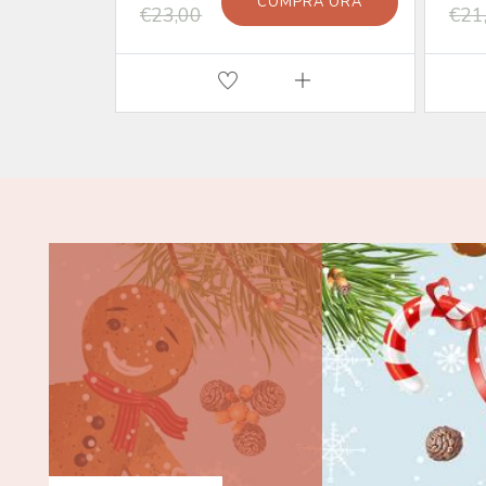
COMPRA ORA
€23,00
€21