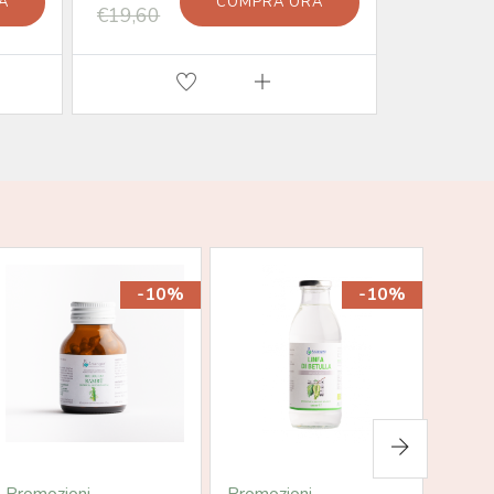
A
COMPRA ORA
€19,60
€40,00
-10%
-10%