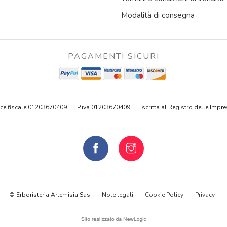
Modalità di consegna
PAGAMENTI SICURI
ce fiscale 01203670409
P.iva 01203670409
Iscritta al Registro delle Impre
© Erboristeria Artemisia Sas
Note legali
Cookie Policy
Privacy