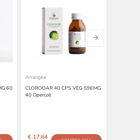
Arcangea
Arcangea
MG 60
CLORODAR 40 CPS VEG 596MG
CLORODAR
40 Opercoli
596MG 100
€ 17,64
€ 36,00