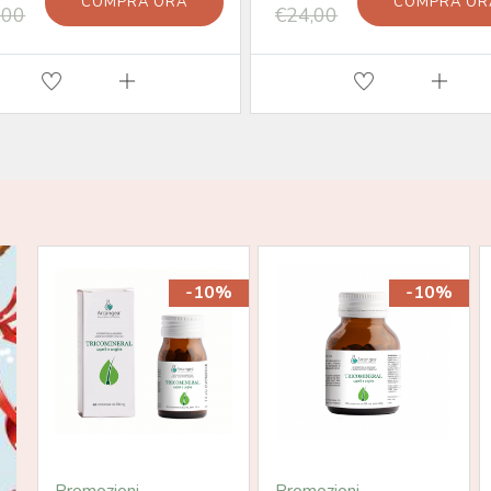
COMPRA ORA
COMPRA OR
,00
€24,00
-10%
-10%