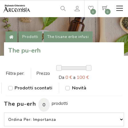
0
0
Prodotti
The tisane erbe infusi
The pu-erh
Filtra per:
Prezzo
Da
0 €
a
100 €
Prodotti scontati
Novità
The pu-erh
prodotti
0