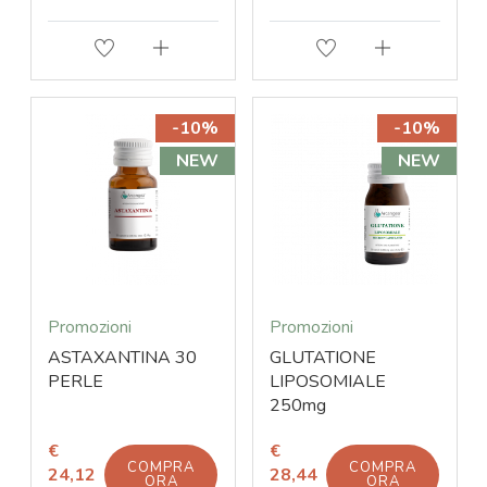
-10%
-10%
NEW
NEW
Promozioni
Promozioni
ASTAXANTINA 30
GLUTATIONE
PERLE
LIPOSOMIALE
250mg
€
€
COMPRA
COMPRA
24,12
28,44
ORA
ORA