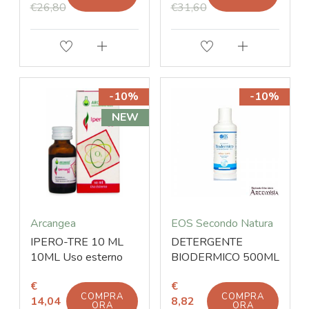
€26,80
€31,60
-10%
-10%
NEW
Arcangea
EOS Secondo Natura
IPERO-TRE 10 ML
DETERGENTE
10ML Uso esterno
BIODERMICO 500ML
€
€
COMPRA
COMPRA
14,04
8,82
ORA
ORA