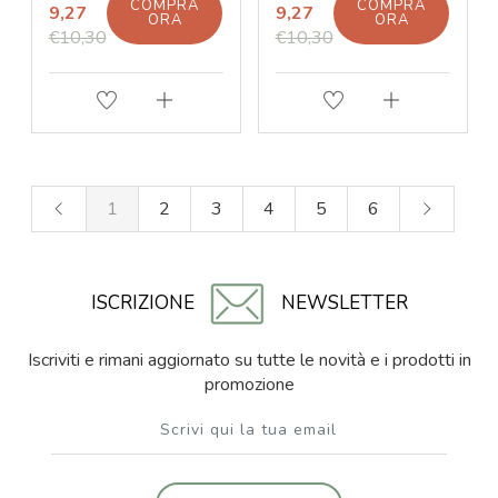
COMPRA
COMPRA
9,27
9,27
ORA
ORA
€10,30
€10,30
1
2
3
4
5
6
ISCRIZIONE
NEWSLETTER
Iscriviti e rimani aggiornato su tutte le novità e i prodotti in
promozione