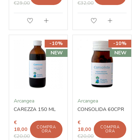
€29,00
€32,00
-10%
-10%
NEW
NEW
Arcangea
Arcangea
CAREZZA 150 ML
CONSOLIDA 60CPR
€
€
COMPRA
COMPRA
18,00
18,00
ORA
ORA
€20,00
€20,00