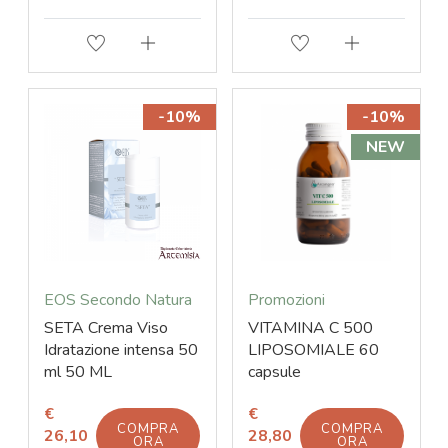
-10%
-10%
NEW
EOS Secondo Natura
Promozioni
SETA Crema Viso
VITAMINA C 500
Idratazione intensa 50
LIPOSOMIALE 60
ml 50 ML
capsule
€
€
COMPRA
COMPRA
26,10
28,80
ORA
ORA