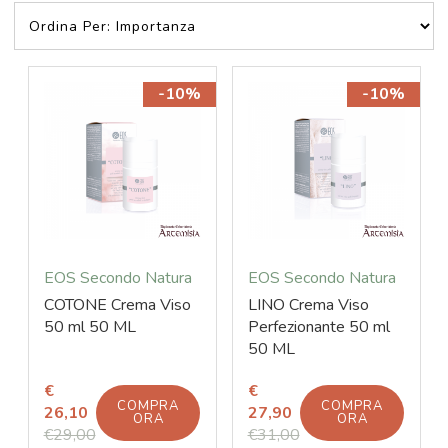
-10%
-10%
EOS Secondo Natura
EOS Secondo Natura
COTONE Crema Viso
LINO Crema Viso
50 ml 50 ML
Perfezionante 50 ml
50 ML
€
€
COMPRA
COMPRA
26,10
27,90
ORA
ORA
€29,00
€31,00