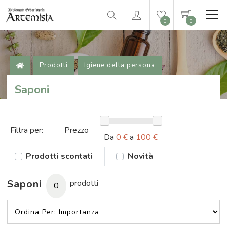
0
0
Prodotti
Igiene della persona
Saponi
Filtra per:
Prezzo
Da
0 €
a
100 €
Prodotti scontati
Novità
Saponi
prodotti
0