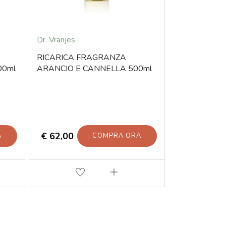
Dr. Vranjes
Dr. Vranjes
RICARICA FRAGRANZA
RICARICA F
00ml
ARANCIO E CANNELLA 500ml
500ml
€ 62,00
€ 62,00
A
COMPRA ORA