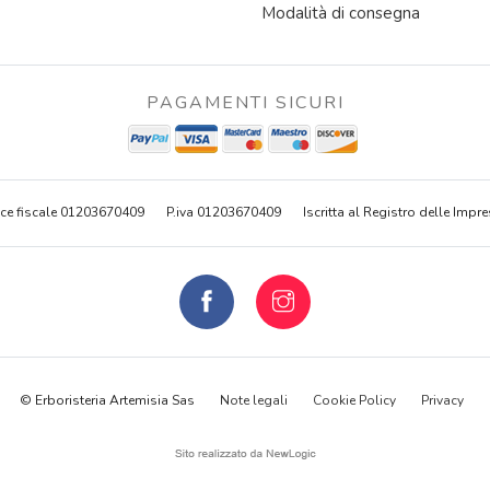
Modalità di consegna
PAGAMENTI SICURI
ce fiscale 01203670409
P.iva 01203670409
Iscritta al Registro delle Impre
© Erboristeria Artemisia Sas
Note legali
Cookie Policy
Privacy